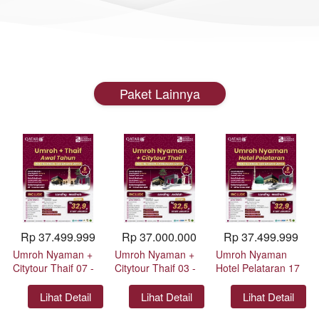
Paket Lainnya
Rp 37.499.999
Rp 37.000.000
Rp 37.499.999
Umroh Nyaman +
Umroh Nyaman +
Umroh Nyaman
Citytour Thaif 07 -
Citytour Thaif 03 -
Hotel Pelataran 17
15 Januari 2027 by
11 Desember 2026
- 25 November
Qatar Airways
by Qatar Airways
2026 by Qatar
`
Lihat Detail
`
Lihat Detail
`
Lihat Detail
Airways