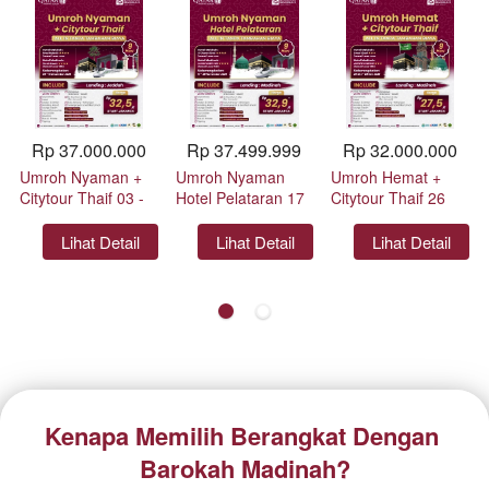
Rp 37.000.000
Rp 37.499.999
Rp 32.000.000
Umroh Nyaman +
Umroh Nyaman
Umroh Hemat +
Citytour Thaif 03 -
Hotel Pelataran 17
Citytour Thaif 26
11 Desember 2026
- 25 November
Oktober - 03
by Qatar Airways
2026 by Qatar
November 2026 by
`
Lihat Detail
`
Lihat Detail
`
Lihat Detail
Airways
Qatar Airways
Kenapa Memilih Berangkat Dengan 
Barokah Madinah?